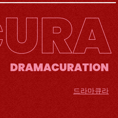
URA
DRAMACURATION
드라마큐라