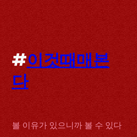
#
이것때매본
다
볼 이유가 있으니까 볼 수 있다