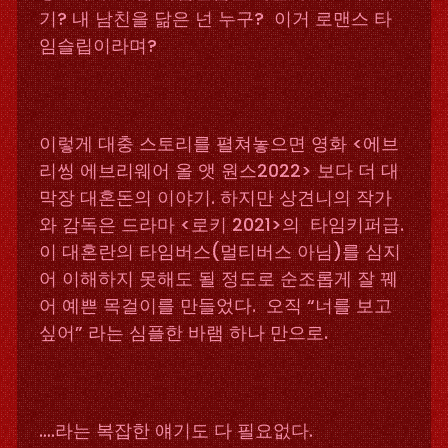
기? 내 남친을 닮은 넌 누구? 이거 로맨스 타
임슬립이라며?
이렇게 대충 스토리를 펼쳐놓으면 영화 <에브
리씽 에브리웨어 올 앳 원스2022> 보다 더 대
막장 대혼돈의 이야기. 하지만 상견니의 작가
와 감독은 드라마 <로키 2021>의 타임키퍼급.
이 대혼란의 타임버스(멀티버스 아님)를 심지
어 이해하지 못해도 될 정도로 순조롭게 잘 꿰
어 예쁜 목걸이를 만들었다. 오직 “너를 보고
싶어” 라는 심플한 바램 하나 만으로.
….라는 복잡한 얘기도 다 필요없다.