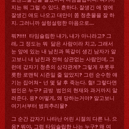
지는 뭐 그럴 수 있다. 흔하다. 잘생긴 애 옆에
잘생긴 애도 나오고 대만이 쫌 청춘물을 잘 하
지. 그러니까 설렁설렁한 마음으로….
뭐?!!!! 타임슬립한 내가, 내가 아니라고? 그
래, 그 정도는 뭐 닮은 사람이라 치고, 그래서
눈 앞에 있는 내 남친과 똑같이 생긴 남자가 알
고보니 내 남친과 전혀 상관없는 사람인데, 그
런데 갑자기 청춘의 삼각관계? 그렇게 푸릇푸
릇한 로맨틱 시즌일 줄 알았지? 그런 순수한 얘
기는 집어쳐- 넌 몇 달 후 죽는다. 헐! 그렇다면
범인은 누구? 금방 범인의 현재와 과거까지 알
려준다. 응? 어떻게, 왜 당하는거야? 알고보니
여기서부터 범죄추리물?
그 순간 갑자기 나타난 어린 시절의 다른 나. 으
응? 뭐야, 그럼 타임슬립한 나는 누구? 왜 여