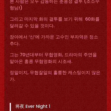
본 사람은 모두 감동하는 춘풍정 결투 (조소수
형님!)
그리고 마지막 화의 결투를 보기 위해 60화를
달려갈 수 있을 것이다.
장야에서 ‘신’에 가까운 고수인 부자역은 정소
추다.
그는 70년대부터 무협영화, 드라마의 주연을
맡아온 홍콩 무협영화의 시조새.
정말이지, 무협잘알의 훌륭한 캐스팅이지 않은
가.
将夜 Ever Night 1