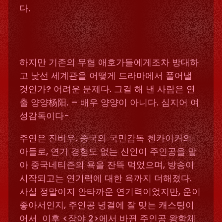
다.
하지만 기존의 무협 애호가들에게조차 방대하
고 낯선 세계관을 어떻게 드라마에서 풀어낼
것인가? 어려운 문제다. 그걸 해 낸 사람은 연
출 양양杨阳. – 배우 양양이 아니다. 심지어 여
성감독이다-
주연은 진비우. 중국의 국민감독 첸카이커의
아들로, 연기 경험도 없는 신인이 주인공을 맡
아 중국네티즌의 욕을 잔뜩 먹었으며, 방송이
시작되고는 연기력에 대한 욕까지 더해졌다.
사실 정말이지 안타까운 연기력이었지만, 운이
좋아서인지, 주인공 녕결에 잘 맞는 캐스팅이
어서 이후 <장야 2>에서 바뀐 주인공 왕학체