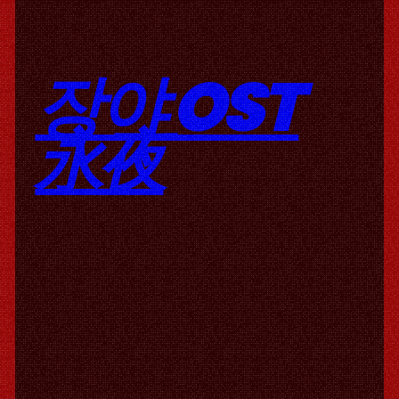
장야 OST
永夜