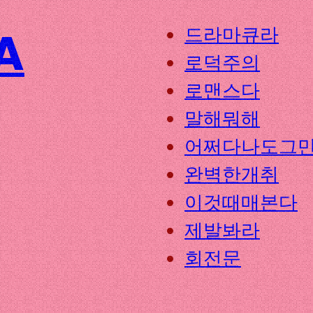
A
드라마큐라
로덕주의
로맨스다
말해뭐해
어쩌다나도그
완벽한개취
이것때매본다
제발봐라
회전문