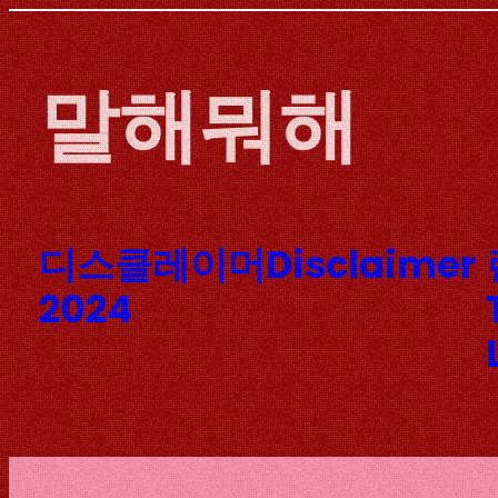
Skip
to
말해뭐해
content
디스클레이머Disclaimer
2024