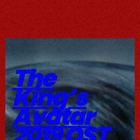
The
King’s
Avatar
2019 OST