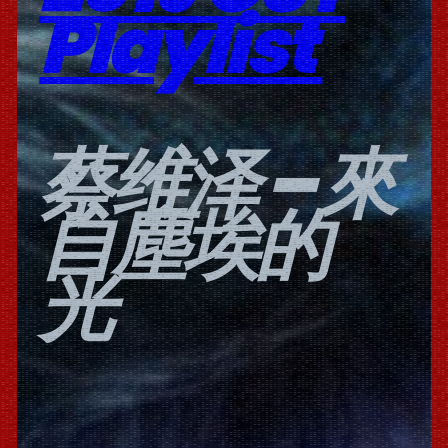
Playlist
蔡维泽 – 來
自塵埃的
光